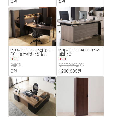
0원
0원
리바트오피스 오피스원 중역 1
리바트오피스 LACUS 1.9M
60도 붙박이형 책상 월넛
임원책상
BEST
BEST
0원
0%
1,537,000원
0%
0원
1,230,000원