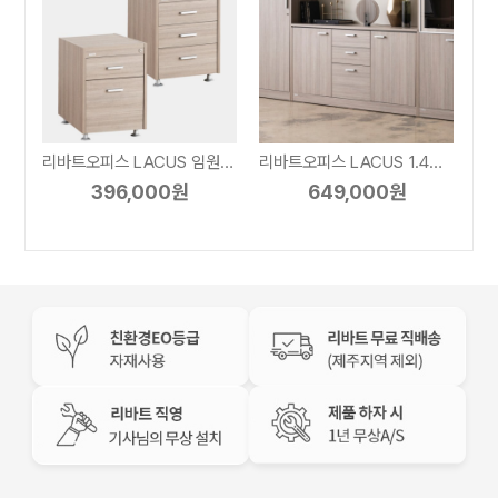
바트오피스 LACUS 0.9M 컴퓨터책상
리바트오피스 LACUS 임원서랍
리바트오피스 LACUS 1.4M 크레덴자
396,000원
649,000원