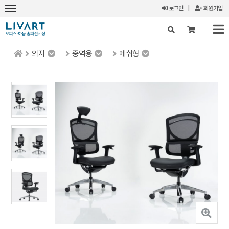
로그인
|
회원가입
의자
중역용
메쉬형
X