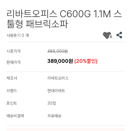
리바트오피스 C600G 1.1M 스
툴형 패브릭소파
사용후기 0 개
0
시중가격
486,000원
389,000원
(20%할인)
판매가격
제조사
리바트오피스
브랜드
현대리바트
포인트
30점
배송비결제
무료배송