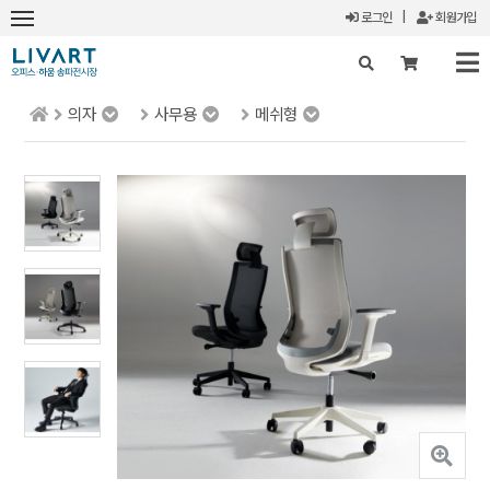
로그인
|
회원가입
의자
사무용
메쉬형
X