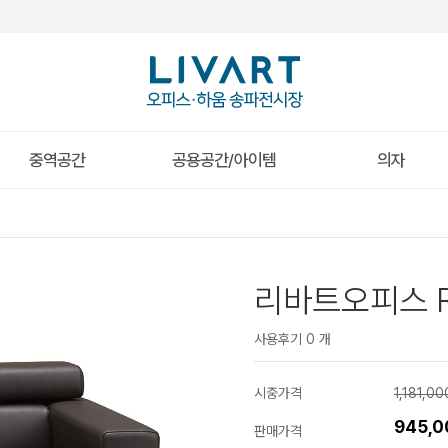
중역공간
공용공간/아이템
의자
리바트오피스 RS
사용후기 0 개
시중가격
1,181,0
945,
판매가격