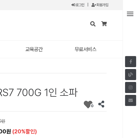
로그인
|
회원가입
교육공간
무료서비스
7 700G 1인 소파
0
00원
000원
(20%할인)