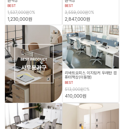
원책상
원책상
BEST
BEST
1,537,000원
0%
3,559,000원
0%
1,230,000원
2,847,000원
리바트오피스 이지링커 우레탄 컴
퓨터책상(이동형)
BEST
513,000원
0%
410,000원