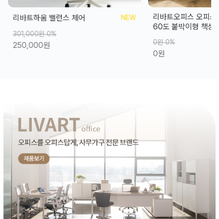
리바트오피스 오피스원 중역 1
리바트오피스 오피스
NEW
60도 붙박이형 책상 월넛
회의테이블(쿠폰)
0원
0%
2,110,000원
0%
0원
1,688,000원