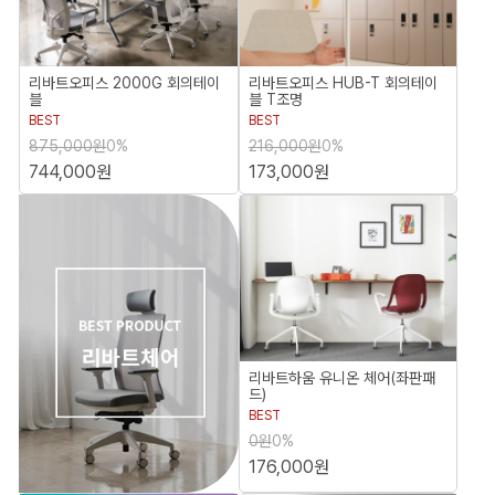
리바트오피스 2000G 회의테이
리바트오피스 HUB-T 회의테이
블
블 T조명
BEST
BEST
875,000원
0%
216,000원
0%
744,000원
173,000원
리바트하움 유니온 체어(좌판패
드)
BEST
0원
0%
176,000원